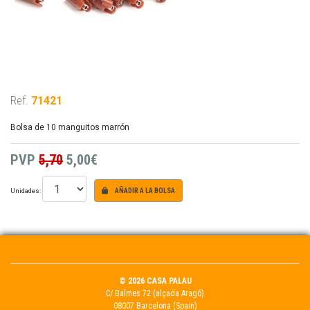
Ref.
71421
Bolsa de 10 manguitos marrón
PVP
5,70
5,00€
Unidades:
AÑADIR A LA BOLSA
© 2026 CASA PALAU
C/ Balmes 72 (alçada Aragó)
08007 Barcelona (Spain)