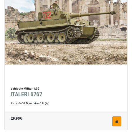
Vehiculo Militar 1:35
ITALERI 6767
Pz. Kpfw VI Tiger I Ausf. H (tp)
29,90€