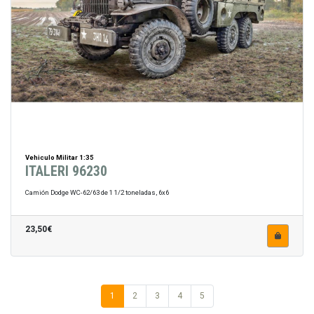
Vehiculo Militar 1:35
ITALERI 96230
Camión Dodge WC-62/63 de 1 1/2 toneladas, 6x6
23,50€
1
2
3
4
5