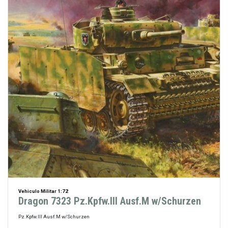
Vehiculo Militar 1:72
Dragon 7323 Pz.Kpfw.III Ausf.M w/Schurzen
Pz.Kpfw.III Ausf.M w/Schurzen