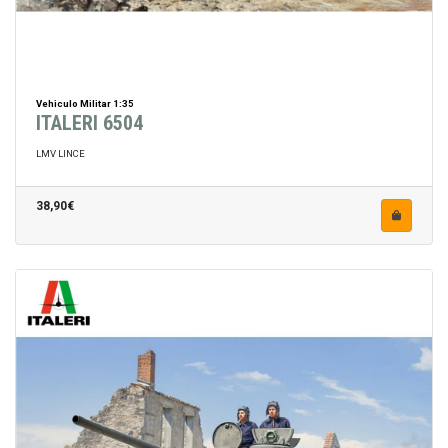
Vehiculo Militar 1:35
ITALERI 6504
LMV LINCE
38,90€