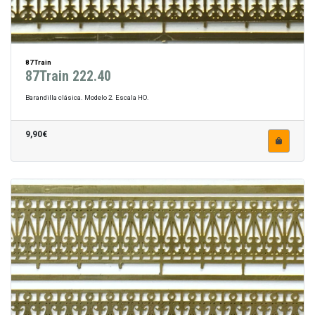
87Train
87Train 222.40
Barandilla clásica. Modelo 2. Escala HO.
9,90€