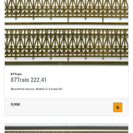
87Train
87Train 222.41
Barandilla clásica. Modelo 3. Escala HO.
9,90€