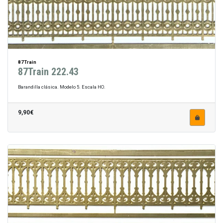
87Train
87Train 222.43
Barandilla clásica. Modelo 5. Escala HO.
9,90€