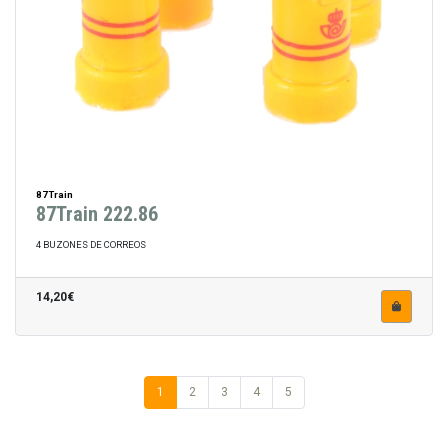
87Train
87Train 222.86
4 BUZONES DE CORREOS
14,20€
1
2
3
4
5