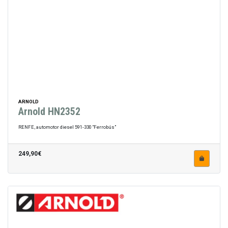
ARNOLD
Arnold HN2352
RENFE, automotor diesel 591-330 “Ferrobús”
249,90€