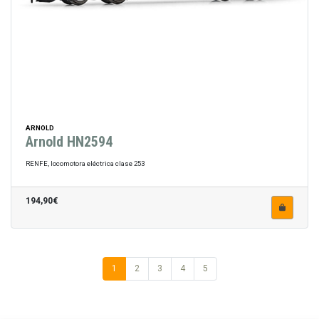
ARNOLD
Arnold HN2594
RENFE, locomotora eléctrica clase 253
194,90€
1
2
3
4
5