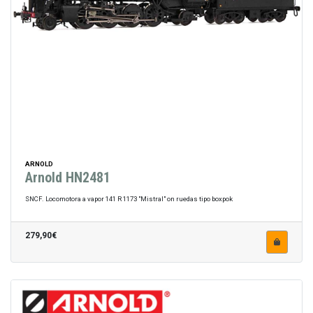
ARNOLD
Arnold HN2481
SNCF. Locomotora a vapor 141 R 1173 "Mistral" on ruedas tipo boxpok
279,90€