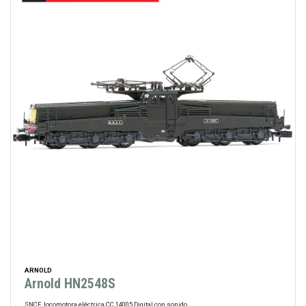
ARNOLD
Arnold HN2548S
SNCF, locomotora eléctrica CC 14005 Digital con sonido.