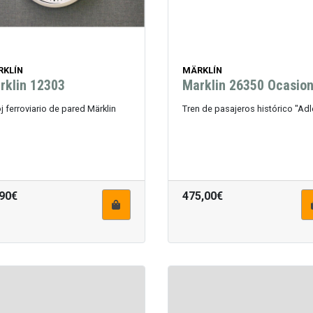
RKLÍN
MÄRKLÍN
rklin 12303
Marklin 26350 Ocasio
j ferroviario de pared Märklin
Tren de pasajeros histórico "Adl
,90€
475,00€