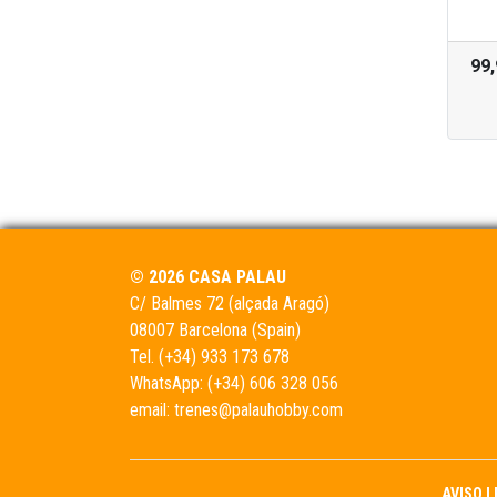
99
© 2026 CASA PALAU
C/ Balmes 72 (alçada Aragó)
08007 Barcelona (Spain)
Tel.
(+34) 933 173 678
WhatsApp:
(+34) 606 328 056
email:
trenes@palauhobby.com
AVISO 