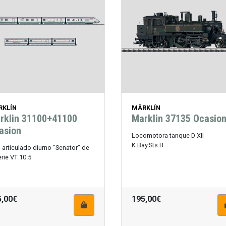
RKLÍN
MÄRKLÍN
rklin 31100+41100
Marklin 37135 Ocasio
asion
Locomotora tanque D XII
K.Bay.Sts.B.
 articulado diurno "Senator" de
erie VT 10.5
5,00€
195,00€