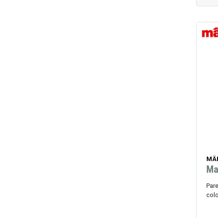
MÄ
Ma
Pare
col