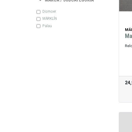
Dismoer
MÄRKLÍN
Palau
MÄ
Ma
Relo
24