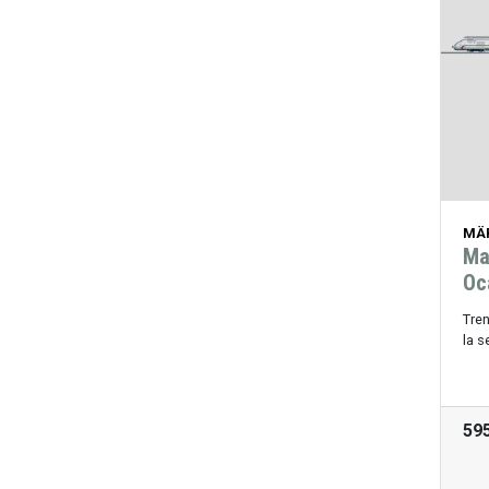
MÄ
Ma
Oc
Tren
la s
59