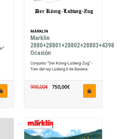
MÄRKLÍN
n
Marklin
2880+28801+28802+28803+4398
er"
Ocasión
Conjunto "Der König-Ludwig-Zug" -
Tren del rey Lüdwig II de Baviera.
995,00€
750,00€