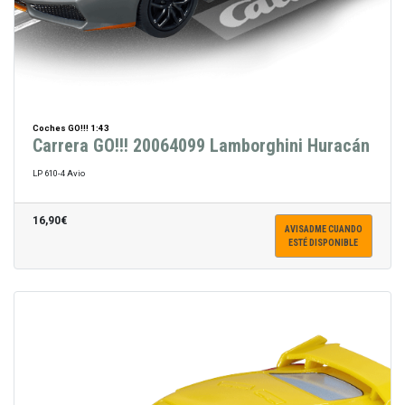
Coches GO!!! 1:43
Carrera GO!!! 20064099 Lamborghini Huracán
LP 610-4 Avio
16,90€
AVISADME CUANDO
ESTÉ DISPONIBLE