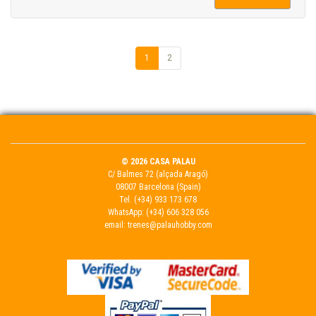
1
2
© 2026 CASA PALAU
C/ Balmes 72 (alçada Aragó)
08007 Barcelona (Spain)
Tel.
(+34) 933 173 678
WhatsApp:
(+34) 606 328 056
email:
trenes@palauhobby.com