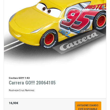
Coches GO!!! 1:43
Carrera GO!!! 20064105
Rust-eze Cruz Ramirez
16,90€
AVISADME CUANDO
ESTÉ DISPONIBLE