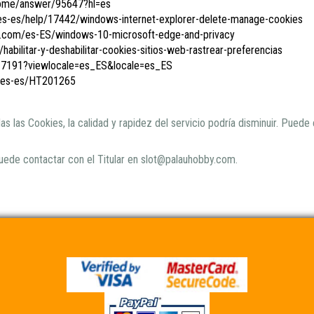
rome/answer/95647?hl=es
/es-es/help/17442/windows-internet-explorer-delete-manage-cookies
oft.com/es-ES/windows-10-microsoft-edge-and-privacy
/habilitar-y-deshabilitar-cookies-sitios-web-rastrear-preferencias
H17191?viewlocale=es_ES&locale=es_ES
m/es-es/HT201265
as las Cookies, la calidad y rapidez del servicio podría disminuir. Pued
puede contactar con el Titular en slot@palauhobby.com.