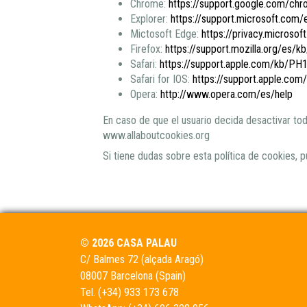
Chrome:
https://support.google.com/ch
Explorer:
https://support.microsoft.com
Mictosoft Edge:
https://privacy.micros
Firefox:
https://support.mozilla.org/es/kb
Safari:
https://support.apple.com/kb/P
Safari for IOS:
https://support.apple.co
Opera:
http://www.opera.com/es/help
En caso de que el usuario decida desactivar tod
www.allaboutcookies.org
Si tiene dudas sobre esta política de cookies, 
© 2026 CASA PALAU
C/ Balmes 72 (alçada Aragó)
08007 Barcelona (Spain)
Tel.
(+34) 933 173 678