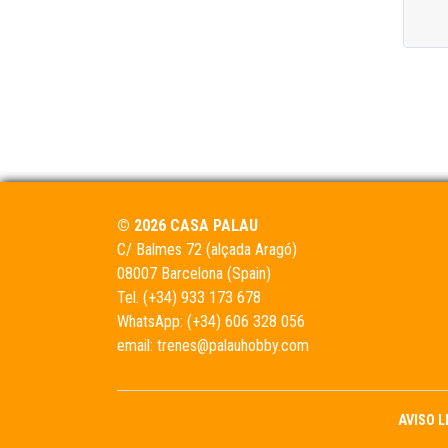
© 2026 CASA PALAU
C/ Balmes 72 (alçada Aragó)
08007 Barcelona (Spain)
Tel.
(+34) 933 173 678
WhatsApp:
(+34) 606 328 056
email:
trenes@palauhobby.com
AVISO 