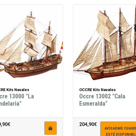
RE Kits Navales
OCCRE Kits Navales
cre 13000 "La
Occre 13002 "Cala
ndelaria"
Esmeralda"
9,90€
204,90€
AVISADME CUAN
ESTÉ DISPONIBL