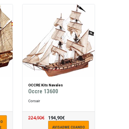
OCCRE Kits Navales
Occre 13600
Corsair
224,90€
194,90€
DO
AVISADME CUANDO
E