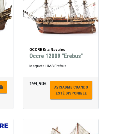
OCCRE Kits Navales
Occre 12009 "Erebus"
Maqueta HMS Erebus
194,90€
AVISADME CUANDO
ESTÉ DISPONIBLE