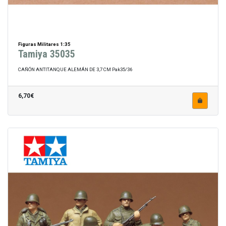
Figuras Militares 1:35
Tamiya 35035
CAÑÓN ANTITANQUE ALEMÁN DE 3,7 CM Pak35/36
6,70€