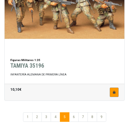
Figuras Militares 1:35
TAMIYA 35196
INFANTERÍA ALEMANA DE PRIMERA LÍNEA
10,10€
1
2
3
4
5
6
7
8
9