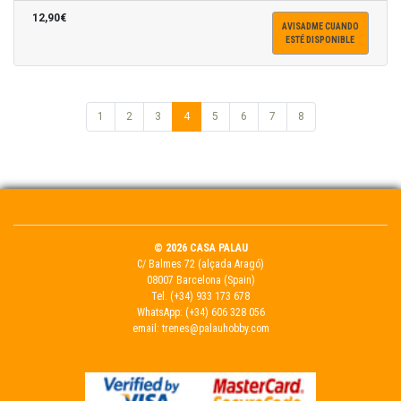
12,90€
AVISADME CUANDO
ESTÉ DISPONIBLE
1
2
3
4
5
6
7
8
© 2026 CASA PALAU
C/ Balmes 72 (alçada Aragó)
08007 Barcelona (Spain)
Tel.
(+34) 933 173 678
WhatsApp:
(+34) 606 328 056
email:
trenes@palauhobby.com