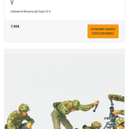
V
Infantería Romana del Siglo IV-V
7,90€
AVISADME CUANDO
ESTÉ DISPONIBLE