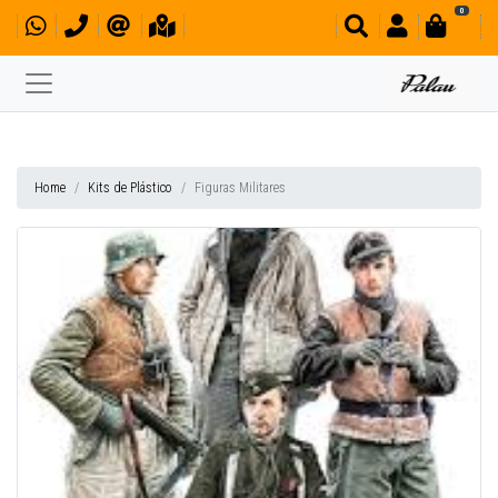
0
Home
Kits de Plástico
Figuras Militares