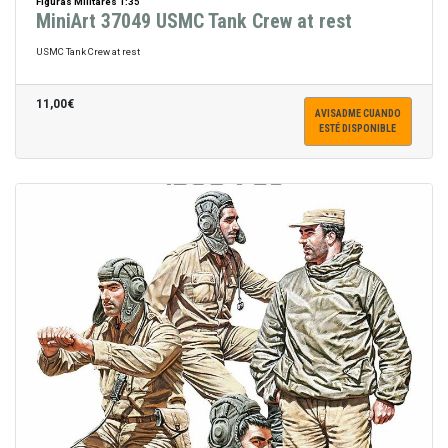
Figuras Militares 1:35
MiniArt 37049 USMC Tank Crew at rest
USMC Tank Crew at rest
11,00€
AVISADME CUANDO
ESTÉ DISPONIBLE