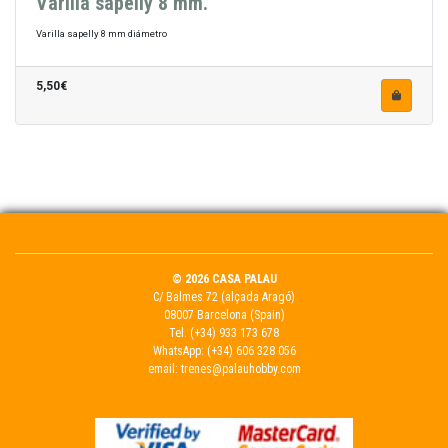
Varilla sapelly 8 mm.
Varilla sapelly 8 mm diámetro
5,50€
© 2026 CASA PALAU
C/ Balmes 72 (alçada Aragó)
08007 Barcelona (Spain)
Tel.
(+34) 933 173 678
WhatsApp:
(+34) 606 328 056
email:
trenes@palauhobby.com