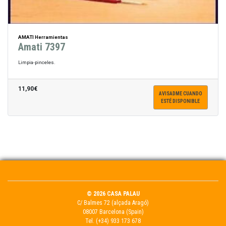
AMATI Herramientas
Amati 7397
Limpia-pinceles.
11,90€
AVISADME CUANDO
ESTÉ DISPONIBLE
© 2026 CASA PALAU
C/ Balmes 72 (alçada Aragó)
08007 Barcelona (Spain)
Tel.
(+34) 933 173 678