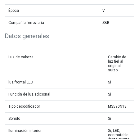
Época
V
Compañía ferroviaria
SBB
Datos generales
Luz de cabeza
Cambio de
luz fiel al
original
suizo.
luz frontal LED
Sí
Función de luz adicional
Sí
Tipo decodificador
MS590N18
Sonido
Sí
Iluminación interior
Sí, LED,
conmutable