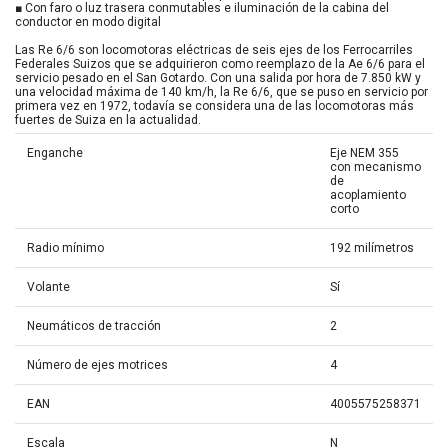
■ Con faro o luz trasera conmutables e iluminación de la cabina del
conductor en modo digital
Las Re 6/6 son locomotoras eléctricas de seis ejes de los Ferrocarriles
Federales Suizos que se adquirieron como reemplazo de la Ae 6/6 para el
servicio pesado en el San Gotardo. Con una salida por hora de 7.850 kW y
una velocidad máxima de 140 km/h, la Re 6/6, que se puso en servicio por
primera vez en 1972, todavía se considera una de las locomotoras más
fuertes de Suiza en la actualidad.
Enganche
Eje NEM 355
con mecanismo
de
acoplamiento
corto
Radio mínimo
192 milímetros
Volante
Sí
Neumáticos de tracción
2
Número de ejes motrices
4
EAN
4005575258371
Escala
N