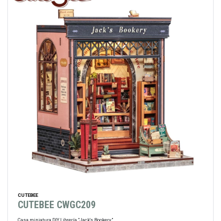
CUTEBEE
CUTEBEE CWGC209
Casa miniatura DIY Librería "Jack's Bookery"