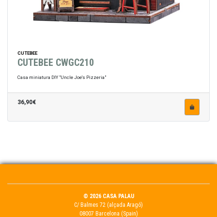
CUTEBEE
CUTEBEE CWGC210
Casa miniatura DIY "Uncle Joe's Pizzeria"
36,90€
© 2026 CASA PALAU
C/ Balmes 72 (alçada Aragó)
08007 Barcelona (Spain)