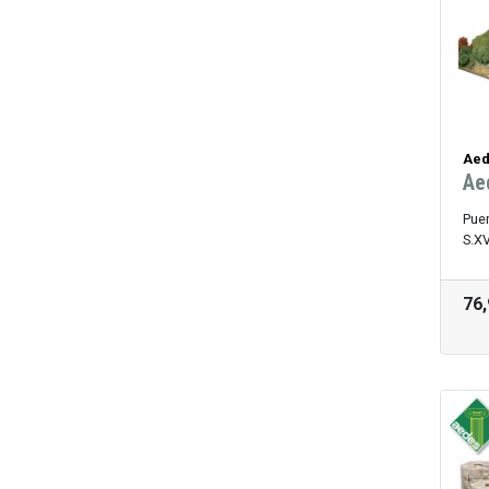
Aed
Ae
Puer
S.X
76