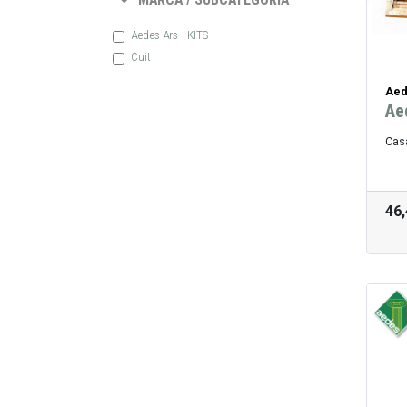
Aedes Ars - KITS
Cuit
Aed
Ae
Casa
46