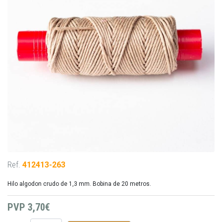
Ref.
412413-263
Hilo algodon crudo de 1,3 mm. Bobina de 20 metros.
PVP
3,70€