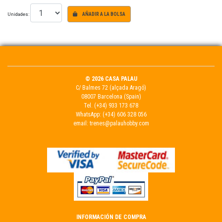
Unidades:
AÑADIR A LA BOLSA
© 2026 CASA PALAU
C/ Balmes 72 (alçada Aragó)
08007 Barcelona (Spain)
Tel.
(+34) 933 173 678
WhatsApp:
(+34) 606 328 056
email:
trenes@palauhobby.com
INFORMACIÓN DE COMPRA