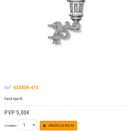
Ref.
433804-415
Farol tipo N
PVP
5,00€
Unidades:
AÑADIR A LA BOLSA