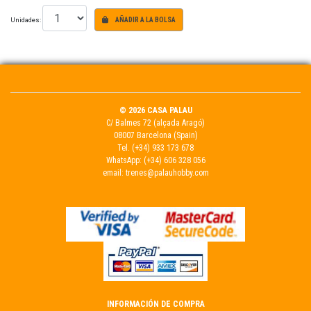
Unidades:
AÑADIR A LA BOLSA
© 2026 CASA PALAU
C/ Balmes 72 (alçada Aragó)
08007 Barcelona (Spain)
Tel.
(+34) 933 173 678
WhatsApp:
(+34) 606 328 056
email:
trenes@palauhobby.com
INFORMACIÓN DE COMPRA