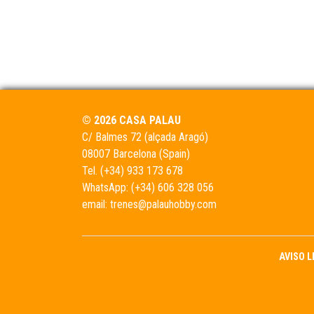
© 2026 CASA PALAU
C/ Balmes 72 (alçada Aragó)
08007 Barcelona (Spain)
Tel.
(+34) 933 173 678
WhatsApp:
(+34) 606 328 056
email:
trenes@palauhobby.com
AVISO 