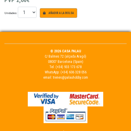
PVP
2,60€
Unidades:
AÑADIR A LA BOLSA
© 2026 CASA PALAU
C/ Balmes 72 (alçada Aragó)
08007 Barcelona (Spain)
Tel.
(+34) 933 173 678
WhatsApp:
(+34) 606 328 056
email:
trenes@palauhobby.com