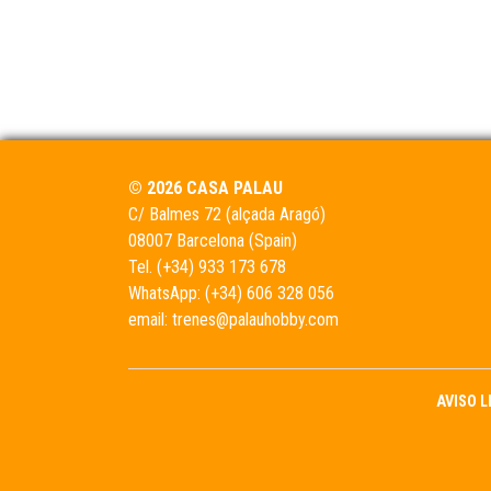
© 2026 CASA PALAU
C/ Balmes 72 (alçada Aragó)
08007 Barcelona (Spain)
Tel.
(+34) 933 173 678
WhatsApp:
(+34) 606 328 056
email:
trenes@palauhobby.com
AVISO 