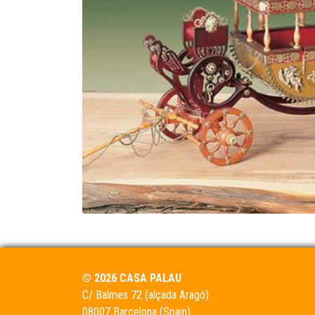
© 2026 CASA PALAU
C/ Balmes 72 (alçada Aragó)
08007 Barcelona (Spain)