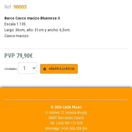
Ref.
98003
Barco Casco macizo Bluenose II
Escala 1:135.
Largo: 36cm, alto: 31cm y ancho: 6,5cm.
Casco macizo.
PVP
79,90€
Unidades:
AÑADIR A LA BOLSA
© 2026 CASA PALAU
C/ Balmes 72 (alçada Aragó)
08007 Barcelona (Spain)
Tel.
(+34) 933 173 678
WhatsApp:
(+34) 606 328 056