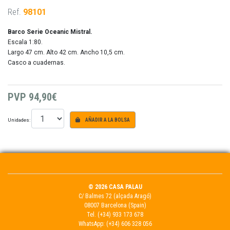
Ref.
98101
Barco Serie Oceanic Mistral.
Escala 1:80.
Largo 47 cm. Alto 42 cm. Ancho 10,5 cm.
Casco a cuadernas.
PVP
94,90€
Unidades:
AÑADIR A LA BOLSA
© 2026 CASA PALAU
C/ Balmes 72 (alçada Aragó)
08007 Barcelona (Spain)
Tel.
(+34) 933 173 678
WhatsApp:
(+34) 606 328 056