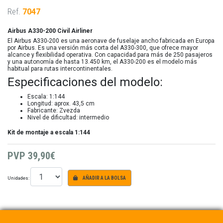
Ref.
7047
Airbus A330-200 Civil Airliner
El Airbus A330-200 es una aeronave de fuselaje ancho fabricada en Europa
por Airbus. Es una versión más corta del A330-300, que ofrece mayor
alcance y flexibilidad operativa. Con capacidad para más de 250 pasajeros
y una autonomía de hasta 13.450 km, el A330-200 es el modelo más
habitual para rutas intercontinentales.
Especificaciones del modelo:
Escala: 1:144
Longitud: aprox. 43,5 cm
Fabricante: Zvezda
Nivel de dificultad: intermedio
Kit de montaje a escala 1:144
PVP
39,90€
Unidades:
AÑADIR A LA BOLSA