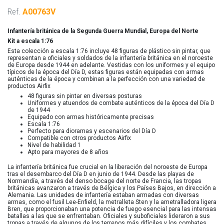
Ref.
A00763V
Infantería británica de la Segunda Guerra Mundial, Europa del Norte
Kit a escala 1:76
Esta colección a escala 1:76 incluye 48 figuras de plástico sin pintar, que
representan a oficiales y soldados de la infantería británica en el noroeste
de Europa desde 1944 en adelante. Vestidas con los uniformes y el equipo
típicos de la época del Día D, estas figuras están equipadas con armas
auténticas de la época y combinan a la perfección con una variedad de
productos Airfix
48 figuras sin pintar en diversas posturas
Uniformes y atuendos de combate auténticos de la época del Día D
de 1944
Equipado con armas históricamente precisas
Escala 1:76
Perfecto para dioramas y escenarios del Día D
Compatible con otros productos Airfix
Nivel de habilidad 1
Apto para mayores de 8 años
La infantería británica fue crucial en la liberación del noroeste de Europa
tras el desembarco del Día D en junio de 1944. Desde las playas de
Normandía, a través del denso bocage del norte de Francia, las tropas
británicas avanzaron a través de Bélgica y los Países Bajos, en dirección a
Alemania. Las unidades de infantería estaban armadas con diversas
armas, como el fusil Lee-Enfield, la metralleta Sten y la ametralladora ligera
Bren, que proporcionaban una potencia de fuego esencial para las intensas
batallas a las que se enfrentaban. Oficiales y suboficiales lideraron a sus
tropas a través de algunos de los terrenos más difíciles y los combates