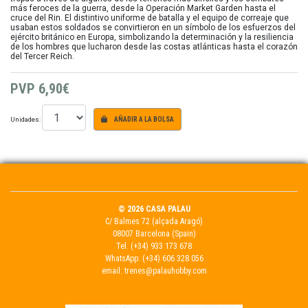
más feroces de la guerra, desde la Operación Market Garden hasta el
cruce del Rin. El distintivo uniforme de batalla y el equipo de correaje que
usaban estos soldados se convirtieron en un símbolo de los esfuerzos del
ejército británico en Europa, simbolizando la determinación y la resiliencia
de los hombres que lucharon desde las costas atlánticas hasta el corazón
del Tercer Reich.
PVP
6,90€
Unidades:
AÑADIR A LA BOLSA
© 2026 CASA PALAU
C/ Balmes 72 (alçada Aragó)
08007 Barcelona (Spain)
Tel.
(+34) 933 173 678
WhatsApp:
(+34) 606 328 056
email:
trenes@palauhobby.com