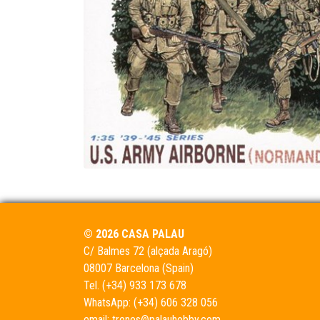
© 2026 CASA PALAU
C/ Balmes 72 (alçada Aragó)
08007 Barcelona (Spain)
Tel.
(+34) 933 173 678
WhatsApp:
(+34) 606 328 056
email:
trenes@palauhobby.com