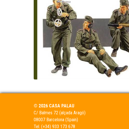
© 2026 CASA PALAU
C/ Balmes 72 (alçada Aragó)
08007 Barcelona (Spain)
Tel.
(+34) 933 173 678