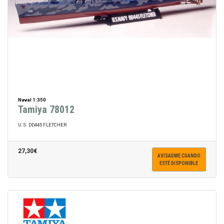
Naval 1:350
Tamiya 78012
U.S. DD445 FLETCHER
27,30€
AVISADME CUANDO
ESTÉ DISPONIBLE