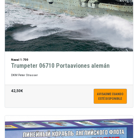
Naval 1:700
Trumpeter 06710 Portaaviones alemán
DKM Peter Strasser
42,50€
AVISADME CUANDO
ESTÉ DISPONIBLE