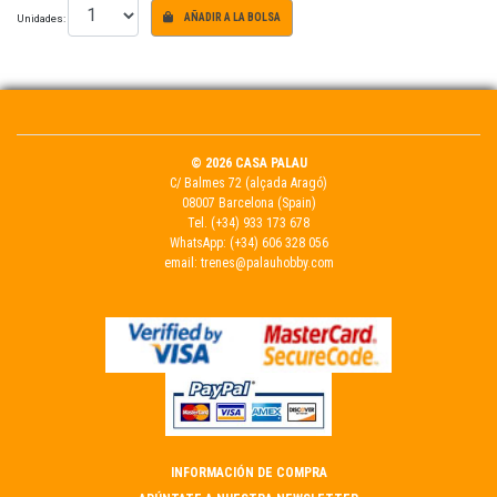
Unidades:
AÑADIR A LA BOLSA
© 2026 CASA PALAU
C/ Balmes 72 (alçada Aragó)
08007 Barcelona (Spain)
Tel.
(+34) 933 173 678
WhatsApp:
(+34) 606 328 056
email:
trenes@palauhobby.com
INFORMACIÓN DE COMPRA