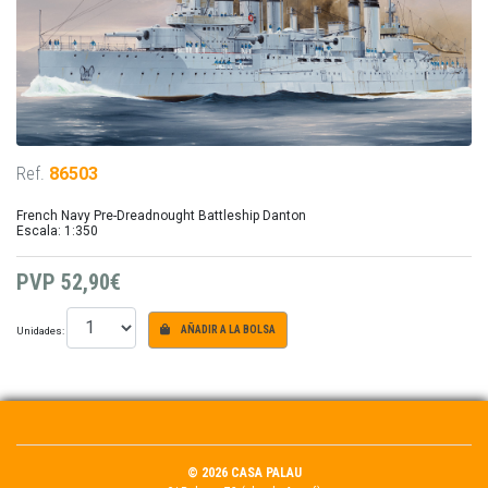
Ref.
86503
French Navy Pre-Dreadnought Battleship Danton
Escala: 1:350
PVP
52,90€
Unidades:
AÑADIR A LA BOLSA
© 2026 CASA PALAU