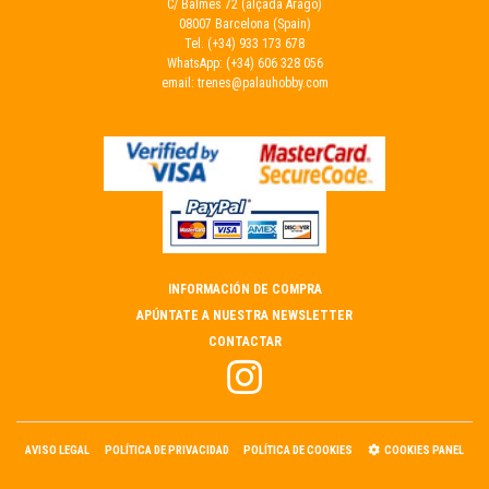
C/ Balmes 72 (alçada Aragó)
08007 Barcelona (Spain)
Tel.
(+34) 933 173 678
WhatsApp:
(+34) 606 328 056
email:
trenes@palauhobby.com
INFORMACIÓN DE COMPRA
APÚNTATE A NUESTRA NEWSLETTER
CONTACTAR
AVISO LEGAL
POLÍTICA DE PRIVACIDAD
POLÍTICA DE COOKIES
COOKIES PANEL