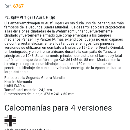
Ref.
6767
Pz. Kpfw VI Tiger I Ausf. H (tp)
El Panzerkampfwagen VI Ausf. Tiger I es sin duda uno de los tanques más
famosos de la Segunda Guerra Mundial. Fue desarrollado para proporcionar
a las divisiones blindadas de la Wehrmacht un tanque fuertemente
blindado y fuertemente armado que complementara a los tanques
medianos Panzer III y Panzer IV, más extendidos, que ya no eran capaces
de contrarrestar eficazmente a los tanques enemigos. Las primeras
versiones se utilizaron en combate a finales de 1942 en el Frente Oriental,
en Leningrado, y en el frente africano durante la campaña de Túnez a
principios de 1943. Su armamento principal consistía en el famoso y letal
cañón antitanque de cañón largo KwK 36 L/56 de 88 mm. Montado en la
torreta y protegido por un blindaje pesado de 120 mm, era capaz de
penetrar el blindaje de cualquier vehículo enemigo de la época, incluso a
larga distancia.
Período
de la Segunda Guerra Mundial
Nación
Alemania
HABILIDAD
4
Tamaño del modelo
: 24,1 cm
Dimensiones de la caja:
373 x 241 x 60 mm
Calcomanías para 4 versiones