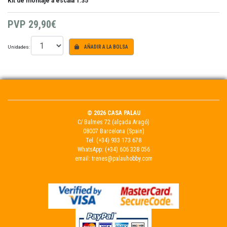
Kit de montaje a escala 1:35
PVP
29,90€
Unidades:
AÑADIR A LA BOLSA
© 2026 CASA PALAU
C/ Balmes 72 (alçada Aragó)
08007 Barcelona (Spain)
Tel.
(+34) 933 173 678
WhatsApp:
(+34) 606 328 056
email:
trenes@palauhobby.com