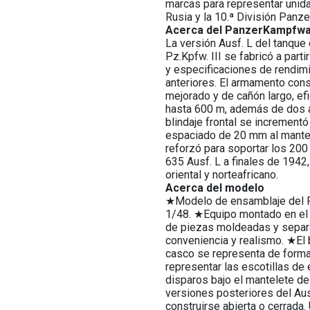
marcas para representar unid
Rusia y la 10.ª División Panze
Acerca del PanzerKampfwag
La versión Ausf. L del tanque 
Pz.Kpfw. III se fabricó a part
y especificaciones de rendimi
anteriores. El armamento con
mejorado y de cañón largo, ef
hasta 600 m, además de dos 
blindaje frontal se increment
espaciado de 20 mm al mantel
reforzó para soportar los 200
635 Ausf. L a finales de 1942,
oriental y norteafricano.
Acerca del modelo
★Modelo de ensamblaje del Pz
1/48. ★Equipo montado en el
de piezas moldeadas y separa
conveniencia y realismo. ★El b
casco se representa de forma
representar las escotillas de 
disparos bajo el mantelete de
versiones posteriores del Au
construirse abierta o cerrada.