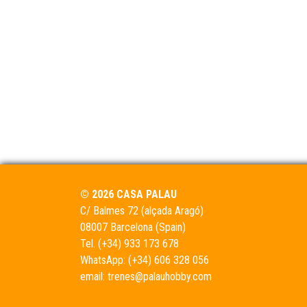
© 2026 CASA PALAU
C/ Balmes 72 (alçada Aragó)
08007 Barcelona (Spain)
Tel.
(+34) 933 173 678
WhatsApp:
(+34) 606 328 056
email:
trenes@palauhobby.com