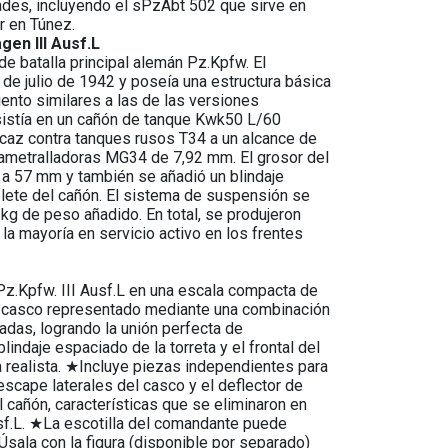
ades, incluyendo el sPzAbt 502 que sirve en
r en Túnez.
en III Ausf.L
de batalla principal alemán Pz.Kpfw. El
ir de julio de 1942 y poseía una estructura básica
ento similares a las de las versiones
sistía en un cañón de tanque Kwk50 L/60
icaz contra tanques rusos T34 a un alcance de
ametralladoras MG34 de 7,92 mm. El grosor del
ó a 57 mm y también se añadió un blindaje
ete del cañón. El sistema de suspensión se
 kg de peso añadido. En total, se produjeron
 la mayoría en servicio activo en los frentes
.Kpfw. III Ausf.L en una escala compacta de
 casco representado mediante una combinación
das, logrando la unión perfecta de
lindaje espaciado de la torreta y el frontal del
 realista. ★Incluye piezas independientes para
escape laterales del casco y el deflector de
l cañón, características que se eliminaron en
sf.L. ★La escotilla del comandante puede
 Úsala con la figura (disponible por separado)