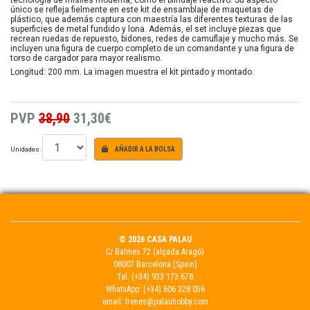
tecnología de misiles moderna, como el blindaje reactivo. Su aspecto
único se refleja fielmente en este kit de ensamblaje de maquetas de
plástico, que además captura con maestría las diferentes texturas de las
superficies de metal fundido y lona. Además, el set incluye piezas que
recrean ruedas de repuesto, bidones, redes de camuflaje y mucho más. Se
incluyen una figura de cuerpo completo de un comandante y una figura de
torso de cargador para mayor realismo.
Longitud: 200 mm. La imagen muestra el kit pintado y montado.
PVP
38,90
31,30€
Unidades:
AÑADIR A LA BOLSA
© 2026 CASA PALAU
C/ Balmes 72 (alçada Aragó)
08007 Barcelona (Spain)
Tel.
(+34) 933 173 678
WhatsApp:
(+34) 606 328 056
email:
trenes@palauhobby.com