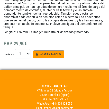
ensamblaje de plástico a escala 1/35 de un tanque Ausf.L. Características
famosas del Ausf.L, como el panel frontal del conductor y el mantelete del
cañón principal, se han reproducido con gran realismo. El área de carga del
compartimento de combate, el interior de la torreta y el asiento del
comandante también se han reproducido. También puede optar por
ensamblar cada escotilla en posición abierta o cerrada. Los accesorios
que se ven en el casco, como las orugas de repuesto y las herramientas,
presentan un acabado preciso. Se incluye una figura del comandante del
tanque.
Longitud: 176 mm. La imagen muestra el kit pintado y montado.
PVP
29,90€
Unidades:
AÑADIR A LA BOLSA
© 2026 CASA PALAU
C/ Balmes 72 (alçada Aragó)
08007 Barcelona (Spain)
Tel.
(+34) 933 173 678
WhatsApp:
(+34) 606 328 056
email:
trenes@palauhobby.com