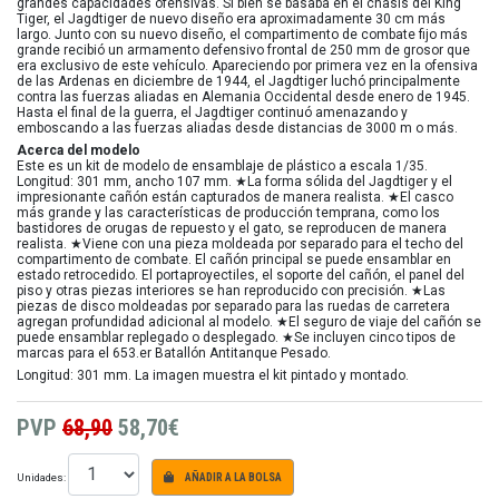
grandes capacidades ofensivas. Si bien se basaba en el chasis del King
Tiger, el Jagdtiger de nuevo diseño era aproximadamente 30 cm más
largo. Junto con su nuevo diseño, el compartimento de combate fijo más
grande recibió un armamento defensivo frontal de 250 mm de grosor que
era exclusivo de este vehículo. Apareciendo por primera vez en la ofensiva
de las Ardenas en diciembre de 1944, el Jagdtiger luchó principalmente
contra las fuerzas aliadas en Alemania Occidental desde enero de 1945.
Hasta el final de la guerra, el Jagdtiger continuó amenazando y
emboscando a las fuerzas aliadas desde distancias de 3000 m o más.
Acerca del modelo
Este es un kit de modelo de ensamblaje de plástico a escala 1/35.
Longitud: 301 mm, ancho 107 mm. ★La forma sólida del Jagdtiger y el
impresionante cañón están capturados de manera realista. ★El casco
más grande y las características de producción temprana, como los
bastidores de orugas de repuesto y el gato, se reproducen de manera
realista. ★Viene con una pieza moldeada por separado para el techo del
compartimento de combate. El cañón principal se puede ensamblar en
estado retrocedido. El portaproyectiles, el soporte del cañón, el panel del
piso y otras piezas interiores se han reproducido con precisión. ★Las
piezas de disco moldeadas por separado para las ruedas de carretera
agregan profundidad adicional al modelo. ★El seguro de viaje del cañón se
puede ensamblar replegado o desplegado. ★Se incluyen cinco tipos de
marcas para el 653.er Batallón Antitanque Pesado.
Longitud: 301 mm. La imagen muestra el kit pintado y montado.
PVP
68,90
58,70€
Unidades:
AÑADIR A LA BOLSA