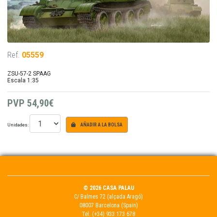
Ref.
05559
ZSU-57-2 SPAAG
Escala 1:35
PVP
54,90€
Unidades:
AÑADIR A LA BOLSA
© 2026 CASA PALAU
C/ Balmes 72 (alçada Aragó)
08007 Barcelona (Spain)
Tel.
(+34) 933 173 678