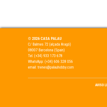
© 2026 CASA PALAU
C/ Balmes 72 (alçada Aragó)
08007 Barcelona (Spain)
Tel.
(+34) 933 173 678
WhatsApp:
(+34) 606 328 056
email:
trenes@palauhobby.com
AVISO 