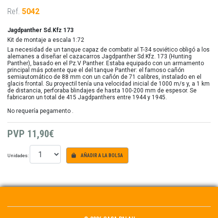
Ref.
5042
Jagdpanther Sd.Kfz 173
Kit de montaje a escala 1:72
La necesidad de un tanque capaz de combatir al T-34 soviético obligó a los
alemanes a diseñar el cazacarros Jagdpanther Sd.Kfz. 173 (Hunting
Panther), basado en el Pz.V Panther. Estaba equipado con un armamento
principal más potente que el del tanque Panther: el famoso cañón
semiautomático de 88 mm con un cañón de 71 calibres, instalado en el
glacis frontal. Su proyectil tenía una velocidad inicial de 1000 m/s y, a 1 km
de distancia, perforaba blindajes de hasta 100-200 mm de espesor. Se
fabricaron un total de 415 Jagdpanthers entre 1944 y 1945.
No requería pegamento .
PVP
11,90€
Unidades:
AÑADIR A LA BOLSA