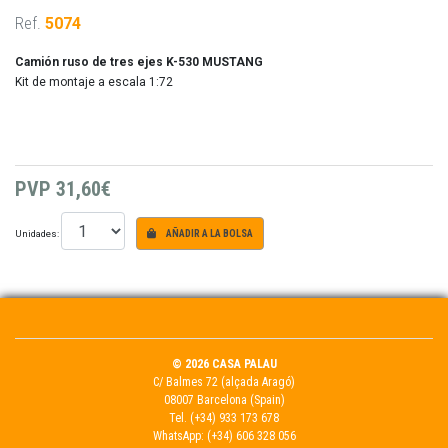
Ref.
5074
Camión ruso de tres ejes K-530 MUSTANG
Kit de montaje a escala 1:72
PVP
31,60€
Unidades:
AÑADIR A LA BOLSA
© 2026 CASA PALAU
C/ Balmes 72 (alçada Aragó)
08007 Barcelona (Spain)
Tel.
(+34) 933 173 678
WhatsApp:
(+34) 606 328 056