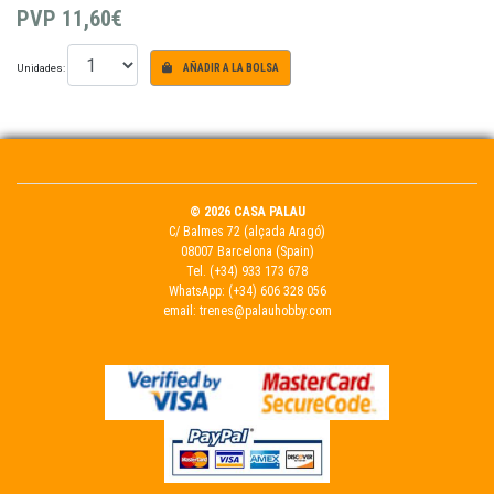
PVP
11,60€
Unidades:
AÑADIR A LA BOLSA
© 2026 CASA PALAU
C/ Balmes 72 (alçada Aragó)
08007 Barcelona (Spain)
Tel.
(+34) 933 173 678
WhatsApp:
(+34) 606 328 056
email:
trenes@palauhobby.com