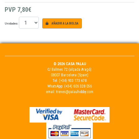
PVP
7,80€
Unidades:
AÑADIR A LA BOLSA
© 2026 CASA PALAU
C/ Balmes 72 (alçada Aragó)
08007 Barcelona (Spain)
Tel.
(+34) 933 173 678
WhatsApp:
(+34) 606 328 056
email:
trenes@palauhobby.com