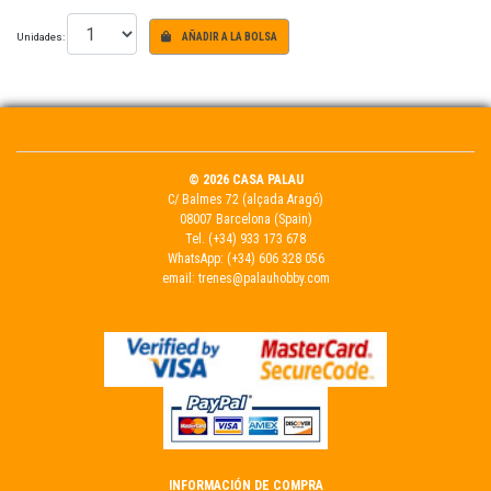
Unidades:
AÑADIR A LA BOLSA
© 2026 CASA PALAU
C/ Balmes 72 (alçada Aragó)
08007 Barcelona (Spain)
Tel.
(+34) 933 173 678
WhatsApp:
(+34) 606 328 056
email:
trenes@palauhobby.com
INFORMACIÓN DE COMPRA