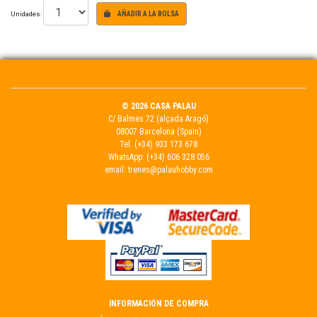
Unidades:
AÑADIR A LA BOLSA
© 2026 CASA PALAU
C/ Balmes 72 (alçada Aragó)
08007 Barcelona (Spain)
Tel.
(+34) 933 173 678
WhatsApp:
(+34) 606 328 056
email:
trenes@palauhobby.com
INFORMACIÓN DE COMPRA