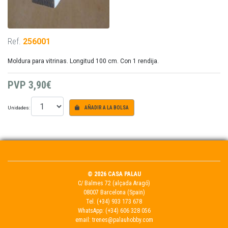
Ref.
256001
Moldura para vitrinas. Longitud 100 cm. Con 1 rendija.
PVP
3,90€
Unidades:
AÑADIR A LA BOLSA
© 2026 CASA PALAU
C/ Balmes 72 (alçada Aragó)
08007 Barcelona (Spain)
Tel.
(+34) 933 173 678
WhatsApp:
(+34) 606 328 056
email:
trenes@palauhobby.com