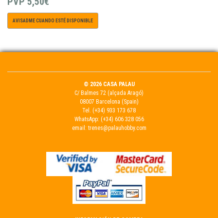
PVP
5,50€
AVISADME CUANDO ESTÉ DISPONIBLE
© 2026 CASA PALAU
C/ Balmes 72 (alçada Aragó)
08007 Barcelona (Spain)
Tel.
(+34) 933 173 678
WhatsApp:
(+34) 606 328 056
email:
trenes@palauhobby.com