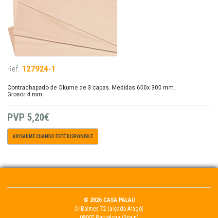
Ref.
127924-1
Contrachapado de Okume de 3 capas. Medidas 600x 300 mm.
Grosor 4 mm.
PVP
5,20€
AVISADME CUANDO ESTÉ DISPONIBLE
© 2026 CASA PALAU
C/ Balmes 72 (alçada Aragó)
08007 Barcelona (Spain)