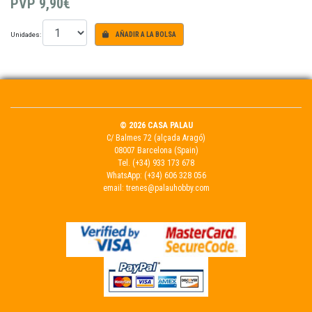
PVP
9,90€
Unidades:
AÑADIR A LA BOLSA
© 2026 CASA PALAU
C/ Balmes 72 (alçada Aragó)
08007 Barcelona (Spain)
Tel.
(+34) 933 173 678
WhatsApp:
(+34) 606 328 056
email:
trenes@palauhobby.com