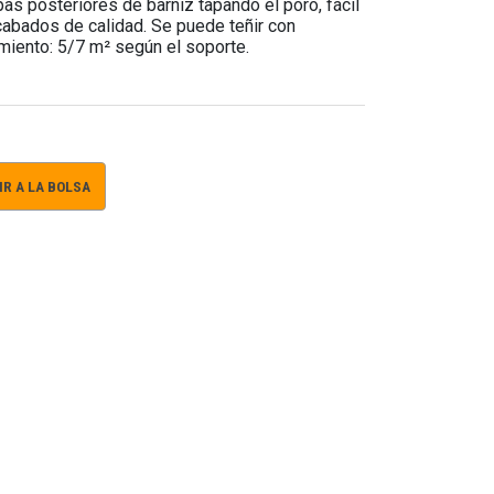
as posteriores de barniz tapando el poro, fácil
acabados de calidad. Se puede teñir con
miento: 5/7 m² según el soporte.
R A LA BOLSA